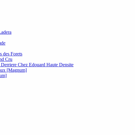
Ladera
ude
s des Forets
nd Cru
Derriere Chez Edouard Haute Densite
vaux [Magnum]
num]