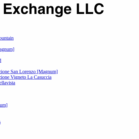
ountain
Magnum]
d
lezione San Lorenzo [Magnum]
zione Vigneto La Casuccia
llavista
num]
s