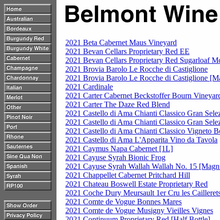
2021 Beta Cabernet Maus Vineyard
2021 Bevan Cellars Proprietary Red EE
2021 Bevan Cellars Proprietary Red Sugarloaf M
2021 Brovia Barolo Le Rocche di Castiglione
2021 Brovia Barolo Le Rocche di Castiglione [
2021 Cardinale
2021 Carter Cabernet Beckstoffer Bourn Vineyar
2021 Carter The Daze Red Blend
2021 Castello di Ama Chianti Classico Gran Se
2021 Castello di Ama Chianti Classico Gran Sele
2021 Castello di Ama Chianti Classico Vigneto Be
2021 Castello di Ama L'Apparita Vino da Tavola
2021 Caymus Napa Cabernet [1L]
2021 Cayuse Syrah Bionic Frog
2021 Cayuse Syrah Wallah Wallah No. 15 [Mag
2021 Chappellet Cabernet Pritchard Hill
2021 Chateau Boswell Estate Proprietary Red
2021 Coche Dury Meursault 1er Cru les Cailleret
2021 Comte de Vogue Bonnes Mares
2021 Comte de Vogue Musigny Vieilles Vignes
2021 Continuum Proprietary Red [Half Bottle]