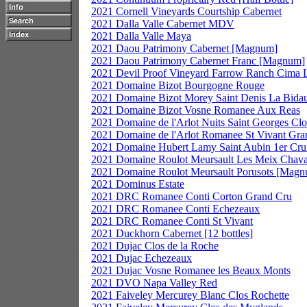
2021 Cornell Vineyards Courtship Cabernet
2021 Dalla Valle Cabernet MDV
2021 Dalla Valle Maya
2021 Daou Patrimony Cabernet [Magnum]
2021 Daou Patrimony Cabernet Franc [Magnum]
2021 Devil Proof Vineyard Farrow Ranch Cima 
2021 Domaine Bizot Bourgogne Rouge
2021 Domaine Bizot Morey Saint Denis La Bida
2021 Domaine Bizot Vosne Romanee Aux Reas
2021 Domaine de l'Arlot Nuits Saint Georges Clo
2021 Domaine de l'Arlot Romanee St Vivant Gra
2021 Domaine Hubert Lamy Saint Aubin 1er Cru 
2021 Domaine Roulot Meursault Les Meix Cha
2021 Domaine Roulot Meursault Porusots [Mag
2021 Dominus Estate
2021 DRC Romanee Conti Corton Grand Cru
2021 DRC Romanee Conti Echezeaux
2021 DRC Romanee Conti St Vivant
2021 Duckhorn Cabernet [12 bottles]
2021 Dujac Clos de la Roche
2021 Dujac Echezeaux
2021 Dujac Vosne Romanee les Beaux Monts
2021 DVO Napa Valley Red
2021 Faiveley Mercurey Blanc Clos Rochette